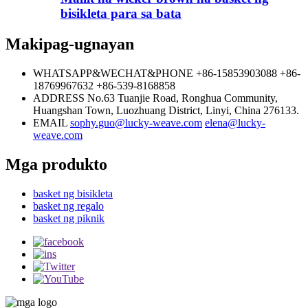
bisikleta para sa bata
Makipag-ugnayan
WHATSAPP&WECHAT&PHONE
+86-15853903088
+86-
18769967632
+86-539-8168858
ADDRESS
No.63 Tuanjie Road, Ronghua Community,
Huangshan Town, Luozhuang District, Linyi, China 276133.
EMAIL
sophy.guo@lucky-weave.com
elena@lucky-
weave.com
Mga produkto
basket ng bisikleta
basket ng regalo
basket ng piknik