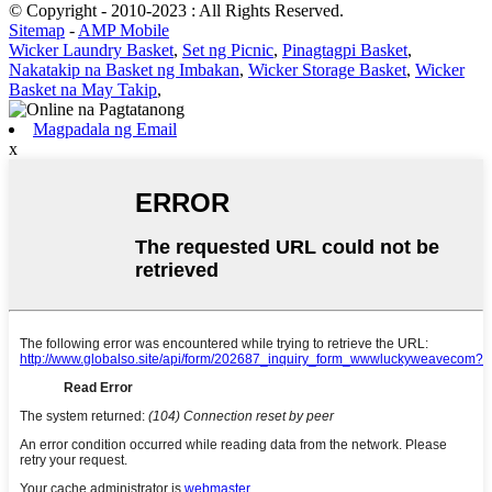
© Copyright - 2010-2023 : All Rights Reserved.
Sitemap
-
AMP Mobile
Wicker Laundry Basket
,
Set ng Picnic
,
Pinagtagpi Basket
,
Nakatakip na Basket ng Imbakan
,
Wicker Storage Basket
,
Wicker
Basket na May Takip
,
Magpadala ng Email
x