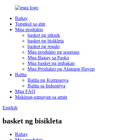
Bahay
Tungkol sa atin
Mga produkto
basket ng piknik
basket ng bisikleta
basket ng regalo
Mga produkto ng seagrass
Mga Bagay sa Pasko
Mga basket ng imbakan
Mga Produkto ng Alagang Hayop
Balita
Balita ng Kumpanya
Balita sa Industriya
Mga FAQ
Makipag-ugnayan sa amin
English
basket ng bisikleta
Bahay
Mga produkto